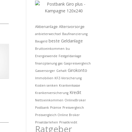
Aktienanlage
Altersvorsorge
anbieterwechsel
Baufinanzierung
beste Geldanlage
Baugeld
Bruttoeinkommen
bu
Energiewende
Festgeldanlage
finanzplanung
gas
Gaspreisvergleich
Girokonto
Gasversorger
Gehalt
Immobilien
KFZ-Versicherung
Kosten senken
Krankenkasse
Kredit
Krankenversicherung
Nettoeinkommen
OnlineBroker
Postbank
Prämie
Preisvergleich
Preisvergleich Online Broker
Privatdarlehen
Privatkredit
Ratgeber