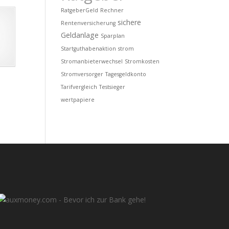
RatgeberGeld
Rechner
sichere
Rentenversicherung
Geldanlage
Sparplan
Startguthabenaktion
strom
Stromanbieterwechsel
Stromkosten
Stromversorger
Tagesgeldkonto
Tarifvergleich
Testsieger
wertpapiere