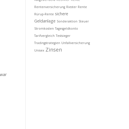
Rentenversicherung
Riester Rente
sichere
Rürup-Rente
Geldanlage
Sonderaktion
Steuer
Stromkosten
Tagesgeldkonto
Tarifvergleich
Testsieger
Tradingstrategien
Unfallversicherung
Zinsen
Unisex
zwar