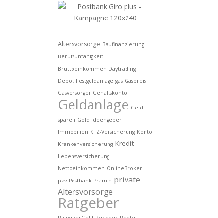
Altersvorsorge
Baufinanzierung
Berufsunfähigkeit
Bruttoeinkommen
Daytrading
Depot
Festgeldanlage
gas
Gaspreis
Gasversorger
Gehaltskonto
Geldanlage
Geld
sparen
Gold
Ideengeber
Immobilien
KFZ-Versicherung
Konto
Kredit
Krankenversicherung
Lebensversicherung
Nettoeinkommen
OnlineBroker
private
pkv
Postbank
Prämie
Altersvorsorge
Ratgeber
RatgeberGeld
Rechner
Rente